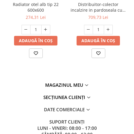
Radiator otel alb tip 22
Distribuitor-colector
600x600
incalzire in pardoseala cu 5
circuite HYD Flow
274,31 Lei
709,73 Lei
ADAUGĂ ÎN COȘ
ADAUGĂ ÎN COȘ
MAGAZINUL MEU
SECȚIUNEA CLIENȚI
DATE COMERCIALE
SUPORT CLIENȚI
LUNI - VINERI: 08:00 - 17:00