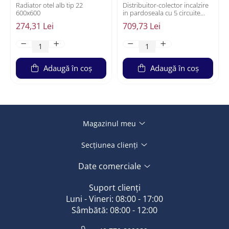
Radiator otel alb tip 22
Distribuitor-colector incalzire
600x600
in pardoseala cu 5 circuite
HYD Flow
274,31 Lei
709,73 Lei
Adaugă în coș
Adaugă în coș
Magazinul meu
Secțiunea clienți
Date comerciale
Suport clienți
Luni - Vineri: 08:00 - 17:00
Sâmbătă: 08:00 - 12:00