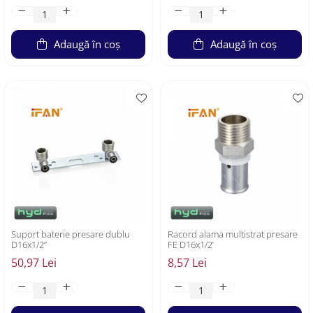
Adaugă în coș
Adaugă în coș
Suport baterie presare dublu
Racord alama multistrat presare
D16x1/2”
FE D16x1/2’
50,97 Lei
8,57 Lei