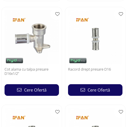
Cot alama cu talpa presare
Racord drept presare D16
D16x1/2”
Cere Ofertă
Cere Ofertă