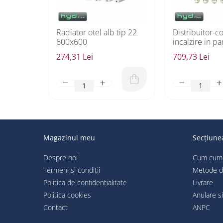
Radiator otel alb tip 22
Distribuitor-c
600x600
incalzire in p
5 circuite HY
274,31 Lei
709,73 Lei
Magazinul meu
Secțiunea
Despre noi
Cum cum
Termeni si condiții
Metode d
Politica de confidențialitate
Livrare
Politica cookies
Anulare si
Contact
ANPC