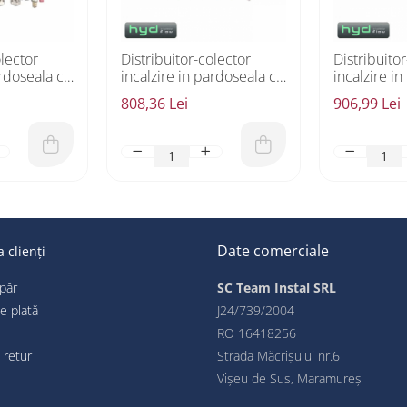
olector
Distribuitor-colector
Distribuito
ardoseala cu
incalzire in pardoseala cu
incalzire i
D Flow
6 circuite HYD Flow
7 circuite
808,36 Lei
906,99 Lei
Date comerciale
 clienți
păr
SC Team Instal SRL
e plată
J24/739/2004
RO 16418256
 retur
Strada Măcrișului nr.6
Vișeu de Sus, Maramureş