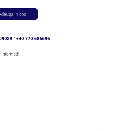
daugă în coș
809089
/
+40 770 686696
informații