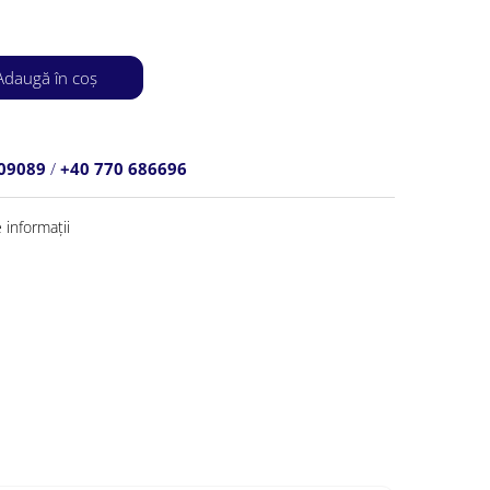
daugă în coș
809089
/
+40 770 686696
informații