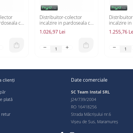
olector
Distribuitor-colector
Distribuito
ardoseala cu
incalzire in pardoseala cu
incalzire i
8 circuite
10 circuite
1.026,97 Lei
1.255,76 Le
Date comerciale
 clienți
păr
SC Team Instal SRL
e plată
J24/739/2004
RO 16418256
 retur
Strada Măcrișului nr.6
Vișeu de Sus, Maramureş