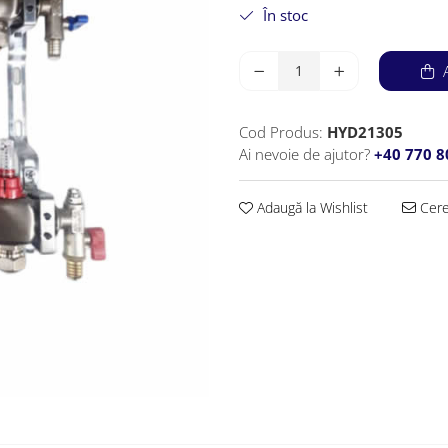
În stoc
A
Cod Produs:
HYD21305
Ai nevoie de ajutor?
+40 770 
Adaugă la Wishlist
Cere 