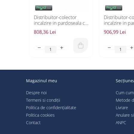
Distribuitor-colector
Distribuitor-c
incalzire in pardoseala cu
incalzire in p
6 circuite HYD Flow
7 circuite
808,36 Lei
906,99 Lei
Magazinul meu
Secțiunea
Despre noi
Cum cum
Termeni si condiții
Metode d
Politica de confidențialitate
Livrare
Politica cookies
Anulare si
Contact
ANPC