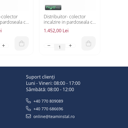
r-colector
Distribuitor- colector
n pardoseala cu
incalzire in pardoseala cu
12 circuite
i
1.452,00 Lei
Suport clienți
Luni - Vineri: 08:00 - 17:00
Sâmbătă: 08:00 - 12:00
+40 770 809089
+40 770 686696
online@teaminstal.ro