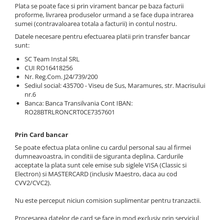
Plata se poate face si prin virament bancar pe baza facturii
proforme, livrarea produselor urmand a se face dupa intrarea
sumei (contravaloarea totala a facturii) in contul nostru.
Datele necesare pentru efectuarea platii prin transfer bancar
sunt:
SC Team Instal SRL
CUI RO16418256
Nr. Reg.Com. J24/739/200
Sediul social: 435700 - Viseu de Sus, Maramures, str. Macrisului
nr.6
Banca: Banca Transilvania Cont IBAN:
RO28BTRLRONCRT0CE7357601
Prin Card bancar
Se poate efectua plata online cu cardul personal sau al firmei
dumneavoastra, in conditii de siguranta deplina. Cardurile
acceptate la plata sunt cele emise sub siglele VISA (Classic si
Electron) si MASTERCARD (inclusiv Maestro, daca au cod
CVV2/CVC2).
Nu este perceput niciun comision suplimentar pentru tranzactii.
Procesarea datelor de card se face in mod exclusiv prin serviciul