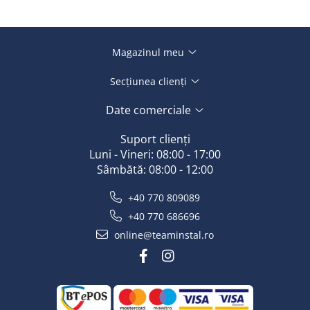
camere
Proiecte de automatizare și optimizare a consumului
energetic
Magazinul meu
Secțiunea clienți
💡
Simplifică gestionarea confortului termic în
toată casa
– cu un centru de comandă fiabil, sigur și
Date comerciale
ușor de integrat în orice instalație electrică modernă.
Suport clienți
Luni - Vineri: 08:00 - 17:00
Sâmbătă: 08:00 - 12:00
+40 770 809089
+40 770 686696
online@teaminstal.ro