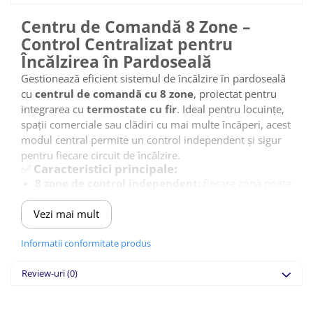
Centru de Comandă 8 Zone –
Control Centralizat pentru
Încălzirea în Pardoseală
Gestionează eficient sistemul de încălzire în pardoseală
cu
centrul de comandă cu 8 zone
, proiectat pentru
integrarea cu
termostate cu fir
. Ideal pentru locuințe,
spații comerciale sau clădiri cu mai multe încăperi, acest
modul central permite un control independent și sigur
pentru fiecare circuit de încălzire.
✅
Caracteristici principale:
8 zone de control independent:
fiecare zonă poate
fi conectată la un termostat dedicat, pentru reglaj
Vezi mai mult
individual al temperaturii
Compatibil cu termostate cu fir (230V):
soluție
Informatii conformitate produs
perfectă pentru instalații clasice sau noi construcții
Alimentare directă la 220V:
conectare simplă în
Review-uri
(0)
tabloul electric
Ieșiri pentru actuatoare termoelectrice (valve):
permite controlul automat al fluxului de apă în