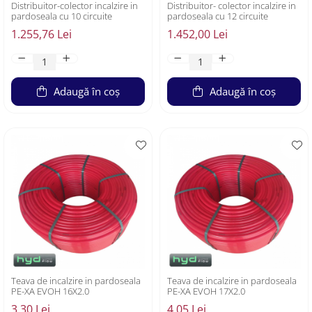
Distribuitor-colector incalzire in
Distribuitor- colector incalzire in
pardoseala cu 10 circuite
pardoseala cu 12 circuite
1.255,76 Lei
1.452,00 Lei
Adaugă în coș
Adaugă în coș
Teava de incalzire in pardoseala
Teava de incalzire in pardoseala
PE-XA EVOH 16X2.0
PE-XA EVOH 17X2.0
3,30 Lei
4,05 Lei