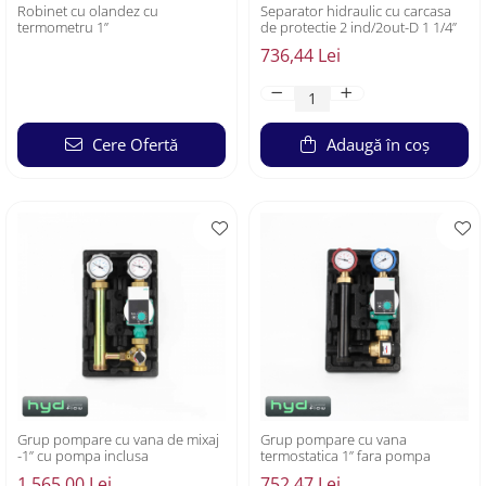
Robinet cu olandez cu
Separator hidraulic cu carcasa
termometru 1”
de protectie 2 ind/2out-D 1 1/4”
736,44 Lei
Cere Ofertă
Adaugă în coș
Grup pompare cu vana de mixaj
Grup pompare cu vana
-1” cu pompa inclusa
termostatica 1” fara pompa
1.565,00 Lei
752,47 Lei